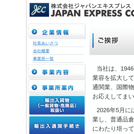
社長あいさつ
会社概要
事業所一覧
当社は、19
業容を拡大して
通関業、国際
お応えしてま
2026年5
業し、普通品
にわたり培っ